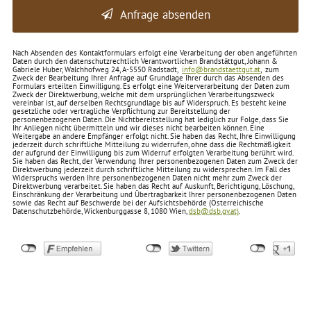
Anfrage absenden
Nach Absenden des Kontaktformulars erfolgt eine Verarbeitung der oben angeführten
Daten durch den datenschutzrechtlich Verantwortlichen Brandstättgut, Johann &
Gabriele Huber, Walchhofweg 24, A-5550 Radstadt,
info@brandstaettgut.at
, zum
Zweck der Bearbeitung Ihrer Anfrage auf Grundlage Ihrer durch das Absenden des
Formulars erteilten Einwilligung. Es erfolgt eine Weiterverarbeitung der Daten zum
Zweck der Direktwerbung, welche mit dem ursprünglichen Verarbeitungszweck
vereinbar ist, auf derselben Rec­htsgrundlage bis auf Widerspruch. Es besteht keine
gesetzliche oder vertragliche Verpflichtung zur Bereitstellung der
personenbezogenen Daten. Die Nichtbereitstellung hat lediglich zur Folge, dass Sie
Ihr Anliegen nicht übermitteln und wir dieses nicht bearbeiten können. Eine
Weitergabe an andere Empfänger erfolgt nicht. Sie haben das Recht, Ihre Einwilligung
jederzeit durch schriftliche Mitteilung zu widerrufen, ohne dass die Rechtmäßigkeit
der aufgrund der Einwilligung bis zum Widerruf erfolgten Verarbeitung berührt wird.
Sie haben das Recht, der Verwendung Ihrer personenbezogenen Daten zum Zweck der
Direktwerbung jederzeit durch schriftliche Mitteilung zu widersprechen. Im Fall des
Widerspruchs werden Ihre personenbezogenen Daten nicht mehr zum Zweck der
Direktwerbung verarbeitet. Sie haben das Recht auf Auskunft, Berichtigung, Löschung,
Einschränkung der Verarbeitung und Übertragbarkeit Ihrer personenbezogenen Daten
sowie das Recht auf Beschwerde bei der Aufsichtsbehörde (Österreichische
Datenschutzbehörde, Wickenburggasse 8, 1080 Wien,
dsb@dsb.gv.at)
.